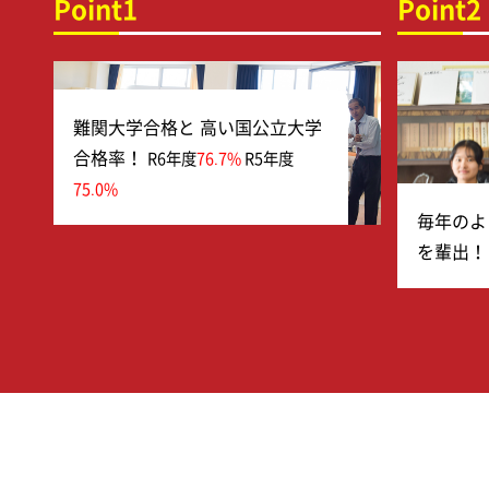
Point1
Point2
難関大学合格と 高い国公立大学
合格率！
R6年度
76.7%
R5年度
75.0%
毎年のよ
を輩出！