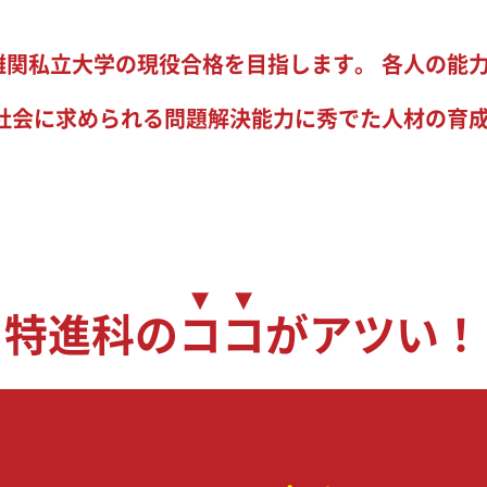
難関私立大学の現役合格を目指します。 各人の能
や社会に求められる問題解決能力に秀でた人材の育
特進科の
コ
コ
がアツい！