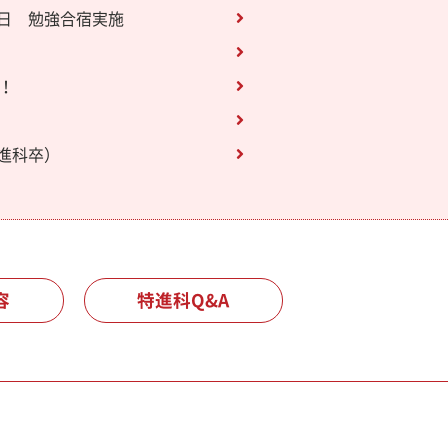
日 勉強合宿実施
！
進科卒）
容
特進科Q&A