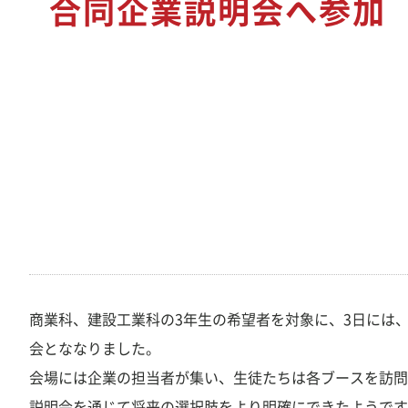
合同企業説明会へ参加
尚志館高等学校
トピックス
商業科からのお知らせ
【商業科・建設工業科】志布志市・鹿屋市合同企業
尚志館
説明会へ参加
商業科、建設工業科の3年生の希望者を対象に、3日には
会とななりました。
会場には企業の担当者が集い、生徒たちは各ブースを訪問
説明会を通じて将来の選択肢をより明確にできたようです